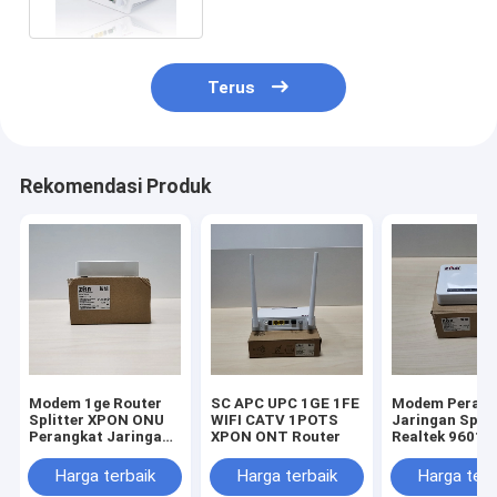
Terus
Rekomendasi Produk
Modem 1ge Router
SC APC UPC 1GE 1FE
Modem Perang
Splitter XPON ONU
WIFI CATV 1POTS
Jaringan Split
Perangkat Jaringan
XPON ONT Router
Realtek 9601
Serat Optik
ONT
Harga terbaik
Harga terbaik
Harga terb