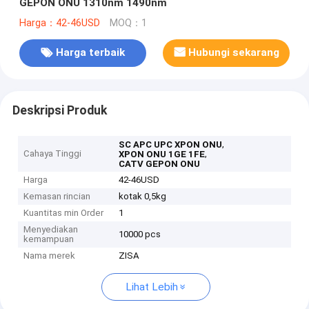
GEPON ONU 1310nm 1490nm
Harga：42-46USD
MOQ：1
Harga terbaik
Hubungi sekarang
Deskripsi Produk
,
SC APC UPC XPON ONU
Cahaya Tinggi
,
XPON ONU 1GE 1FE
CATV GEPON ONU
Harga
42-46USD
Kemasan rincian
kotak 0,5kg
Kuantitas min Order
1
Menyediakan
10000 pcs
kemampuan
Nama merek
ZISA
Lihat Lebih